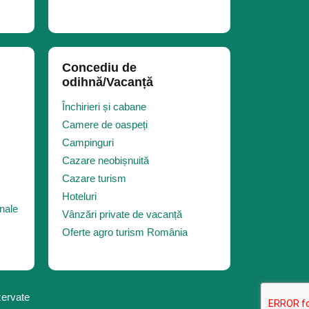
Concediu de
odihnă/Vacanță
Închirieri și cabane
Camere de oaspeți
Campinguri
Cazare neobișnuită
Cazare turism
Hoteluri
nale
Vânzări private de vacanță
Oferte agro turism România
zervate