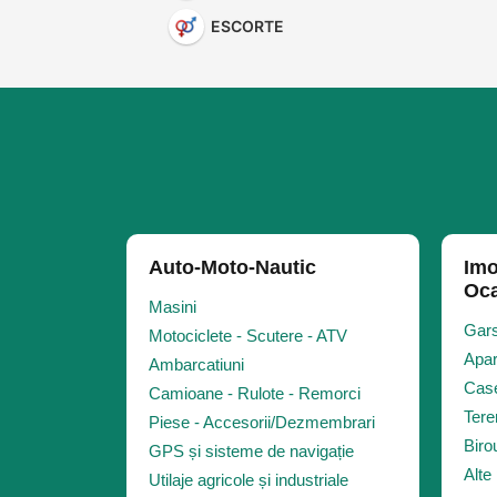
ESCORTE
Auto-Moto-Nautic
Imo
Oca
Masini
Gars
Motociclete - Scutere - ATV
Apar
Ambarcatiuni
Case
Camioane - Rulote - Remorci
Tere
Piese - Accesorii/Dezmembrari
Biro
GPS și sisteme de navigație
Alte 
Utilaje agricole și industriale