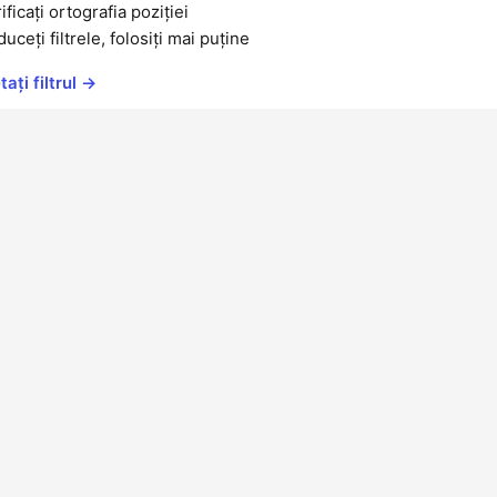
ificați ortografia poziției
uceți filtrele, folosiți mai puține
ați filtrul →