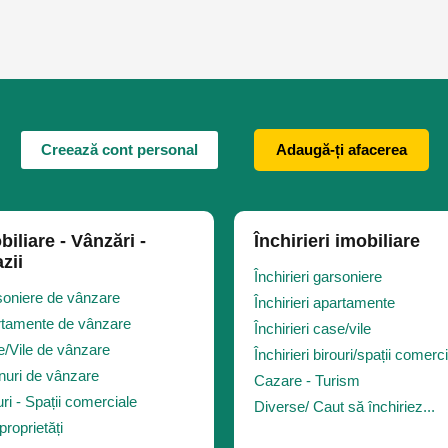
Creează cont personal
Adaugă-ți afacerea
biliare - Vânzări -
Închirieri imobiliare
zii
Închirieri garsoniere
oniere de vânzare
Închirieri apartamente
tamente de vânzare
Închirieri case/vile
/Vile de vânzare
Închirieri birouri/spații comerc
nuri de vânzare
Cazare - Turism
uri - Spații comerciale
Diverse/ Caut să închiriez...
proprietăți