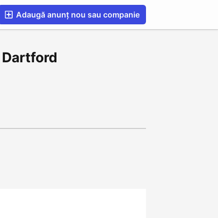
Adaugă anunț nou sau companie
esS
Blog
Catalog Firme Românești in UK
 Dartford