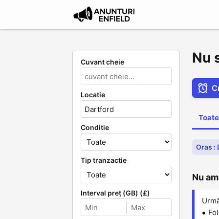
Nu s
Cuvant cheie
C
Locatie
Toate
Conditie
Oras :
Tip tranzactie
Nu am 
Interval preț (GB) (£)
Următ
Fol