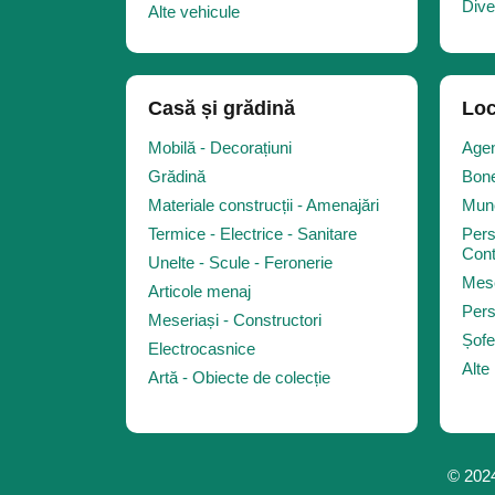
Dive
Alte vehicule
Casă și grădină
Loc
Mobilă - Decorațiuni
Agen
Grădină
Bone
Materiale construcții - Amenajări
Munc
Termice - Electrice - Sanitare
Pers
Cont
Unelte - Scule - Feronerie
Mese
Articole menaj
Pers
Meseriași - Constructori
Șofe
Electrocasnice
Alte
Artă - Obiecte de colecție
© 2024