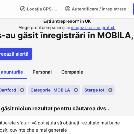
Locația GPS-LIFE
Autentificare / Înregistrare
Compani
Ești antreprenor? in UK
Alege profil companie și ai
magazin online gratuit.
-au găsit înregistrări în MOBILA,
reează alertă
 anunturile
Personal
Companie
 Dartford
Categorie : MOBILA
Sterge tot
găsit niciun rezultat pentru căutarea dvs...
oarele sfaturi vă pot ajuta să obțineți rezultate mai bune
osiți cuvinte cheie mai generale