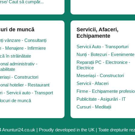
rse/ Caut să cumpăr...
uri de muncă
Servicii, Afaceri,
Echipamente
ți vânzare - Consultanți
Servicii Auto - Transporturi
 - Menajere - Infirmiere
Nunți - Botezuri - Evenimente
ă în străinătate
Reparații PC - Electronice -
onal administrativ -
Electrice
abilitate
Meseriași - Constructori
riași - Constructori
Servicii - Afaceri
onal hotelier - Restaurant
Firme - Echipamente profesio
ri - Servicii auto - Transport
Publicitate - Asigurări - IT
 locuri de muncă
Cursuri - Meditații
 Anunturi24.co.uk | Proudly developed in the UK | Toate drepturile re