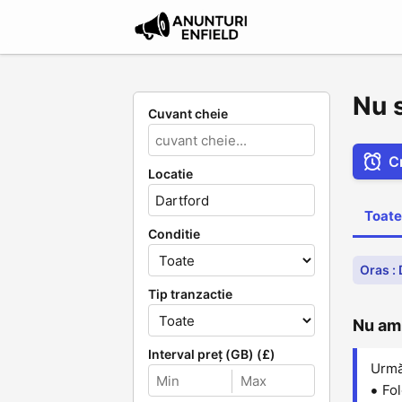
Nu 
Cuvant cheie
C
Locatie
Toate
Conditie
Oras :
Tip tranzactie
Nu am 
Interval preț (GB) (£)
Următ
Fol