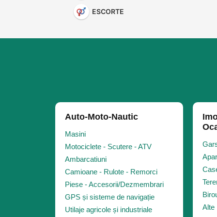
ESCORTE
Auto-Moto-Nautic
Imo
Oca
Masini
Gars
Motociclete - Scutere - ATV
Apar
Ambarcatiuni
Case
Camioane - Rulote - Remorci
Tere
Piese - Accesorii/Dezmembrari
Biro
GPS și sisteme de navigație
Alte 
Utilaje agricole și industriale