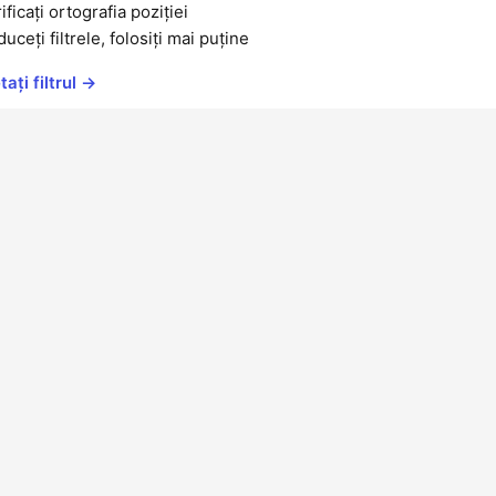
ificați ortografia poziției
uceți filtrele, folosiți mai puține
ați filtrul →