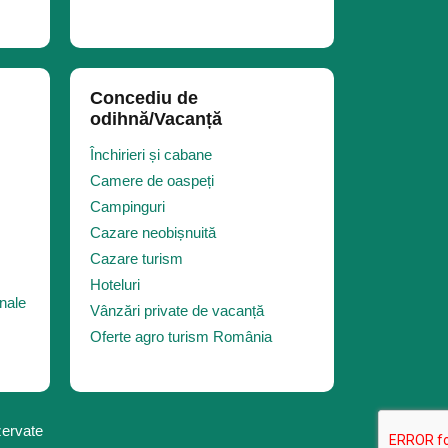
Concediu de
odihnă/Vacanță
Închirieri și cabane
Camere de oaspeți
Campinguri
Cazare neobișnuită
Cazare turism
Hoteluri
nale
Vânzări private de vacanță
Oferte agro turism România
zervate