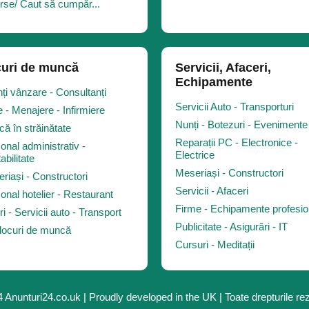
rse/ Caut să cumpăr...
uri de muncă
Servicii, Afaceri,
Echipamente
ți vânzare - Consultanți
Servicii Auto - Transporturi
 - Menajere - Infirmiere
Nunți - Botezuri - Evenimente
ă în străinătate
Reparații PC - Electronice -
onal administrativ -
Electrice
abilitate
Meseriași - Constructori
riași - Constructori
Servicii - Afaceri
onal hotelier - Restaurant
Firme - Echipamente profesio
ri - Servicii auto - Transport
Publicitate - Asigurări - IT
 locuri de muncă
Cursuri - Meditații
 Anunturi24.co.uk | Proudly developed in the UK | Toate drepturile re