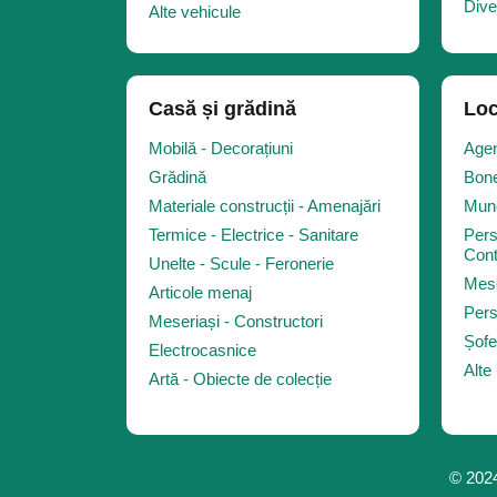
Dive
Alte vehicule
Casă și grădină
Loc
Mobilă - Decorațiuni
Agen
Grădină
Bone
Materiale construcții - Amenajări
Munc
Termice - Electrice - Sanitare
Pers
Cont
Unelte - Scule - Feronerie
Mese
Articole menaj
Pers
Meseriași - Constructori
Șofe
Electrocasnice
Alte
Artă - Obiecte de colecție
© 2024