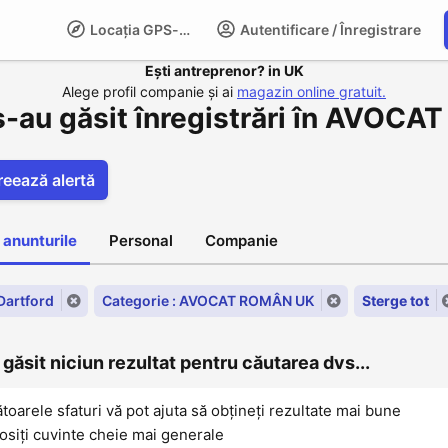
Locația GPS-LIFE
Autentificare / Înregistrare
Compani
Ești antreprenor? in UK
Alege profil companie și ai
magazin online gratuit.
s-au găsit înregistrări în AVOCA
reează alertă
 anunturile
Personal
Companie
 Dartford
Categorie : AVOCAT ROMÂN UK
Sterge tot
găsit niciun rezultat pentru căutarea dvs...
oarele sfaturi vă pot ajuta să obțineți rezultate mai bune
osiți cuvinte cheie mai generale