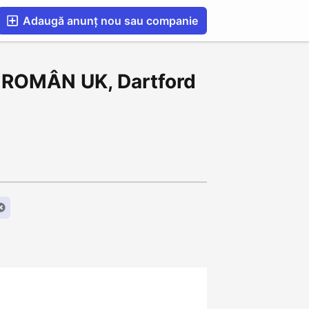
Adaugă anunț nou sau companie
esS
Blog
Catalog Firme Românești in UK
T ROMÂN UK, Dartford