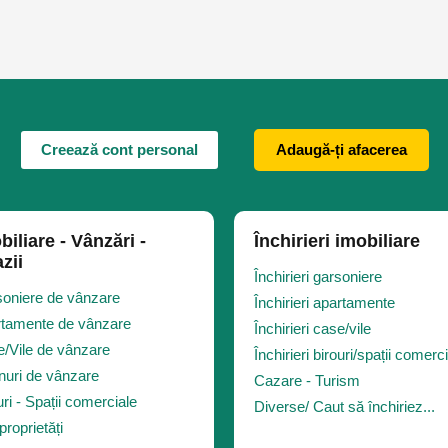
Creează cont personal
Adaugă-ți afacerea
biliare - Vânzări -
Închirieri imobiliare
zii
Închirieri garsoniere
oniere de vânzare
Închirieri apartamente
tamente de vânzare
Închirieri case/vile
/Vile de vânzare
Închirieri birouri/spații comerc
nuri de vânzare
Cazare - Turism
uri - Spații comerciale
Diverse/ Caut să închiriez...
proprietăți