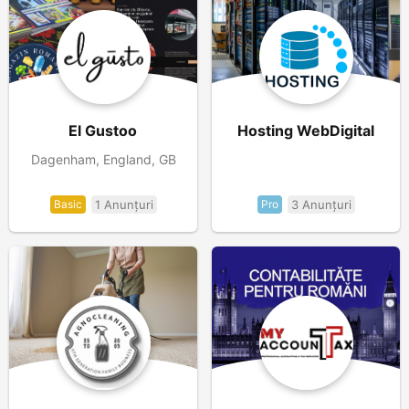
El Gustoo
Hosting WebDigital
Dagenham, England, GB
Basic
1 Anunțuri
Pro
3 Anunțuri