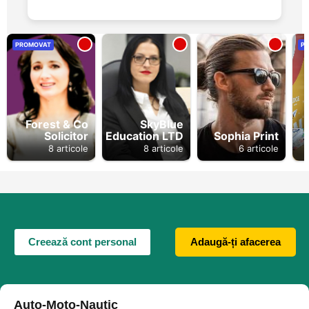
PROMOVAT
P
Forest & Co
SkyBlue
Solicitor
Education LTD
Sophia Print
8 articole
8 articole
6 articole
Creează cont personal
Adaugă-ți afacerea
Auto-Moto-Nautic