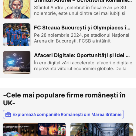
Sfântul Andrei – Ocrotitorul României și Patronul Spiritual al Scoției: O Legătură Culturală și Spirituală
Fie că ești turist, rezident sau un român
Sfântul Andrei, celebrat în fiecare an pe 30
stabilit în Regatul Unit, Crăciunul bri...
noiembrie, este unul dintre cei mai iubiți și
respectați sfinți creștini, fiind considerat
ocrotitorul României, dar și al Scoției, Greciei
FC Steaua București și Olympiacos în UEFA Europa League – Un duel de rezistență pe terenul Național Arena
și Rusiei. Această sărbătoare are o
Pe 28 noiembrie 2024, pe stadionul Național
însemnătate deosebită în mult...
Arena din București, FCSB a întâlnit
Olympiacos într-un meci din faza grupelor
UEFA Europa League. Partida s-a terminat
Afaceri Digitale: Oportunități și Idei pentru Viitor
fără goluri, 0-0, într-o confruntare dominată
În era digitalizării accelerate, afacerile digitale
de intensitatea defensivă și momente de ...
reprezintă viitorul economiei globale. De la
comerț electronic la dezvoltarea de aplicații și
gestionarea serverelor, oportunitățile sunt
infinite pentru cei care doresc să își lanseze
sau să își de...
-Cele mai populare firme românești în
UK-
Explorează companiile Românești din Marea Britanie