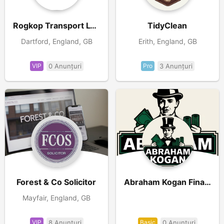
Rogkop Transport LTD
TidyClean
Dartford, England, GB
Erith, England, GB
VIP
0 Anunțuri
Pro
3 Anunțuri
Forest & Co Solicitor
Abraham Kogan Financial
Mayfair, England, GB
VIP
8 Anunțuri
Basic
0 Anunțuri