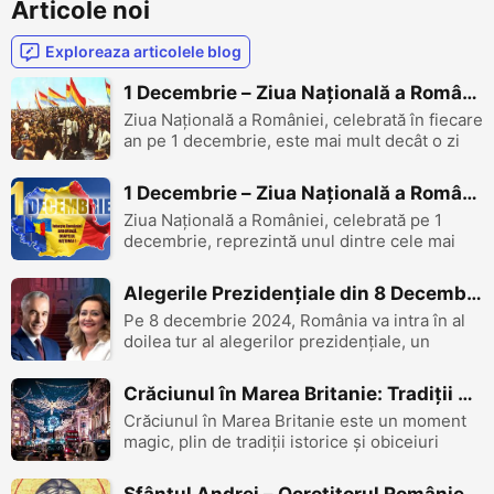
Articole noi
Exploreaza articolele blog
1 Decembrie – Ziua Națională a României: O Sărbătoare a Unității Naționale
Ziua Națională a României, celebrată în fiecare
an pe 1 decembrie, este mai mult decât o zi
de sărbătoare; este o reamintire a spiritului
de unitate, a curajului și a visurilor împlinite
1 Decembrie – Ziua Națională a României: O Sărbătoare a Unității și Identității pentru Românii din UK
de-a lungul istoriei acestui popor. Susținută
Ziua Națională a României, celebrată pe 1
de inițiative loc...
decembrie, reprezintă unul dintre cele mai
importante momente din istoria națiunii
noastre. Este ziua în care, în 1918, la Alba
Alegerile Prezidențiale din 8 Decembrie 2024: Implicațiile pentru România și Românii din UK
Iulia, românii au realizat un vis secular: Marea
Pe 8 decembrie 2024, România va intra în al
Unire a tuturor provinciilor is...
doilea tur al alegerilor prezidențiale, un
moment crucial pentru viitorul țării. Primii doi
candidați care au obținut cele mai multe voturi
Crăciunul în Marea Britanie: Tradiții și Sărbători de Neuitat
în primul tur, desfășurat pe 24 noiembrie, vor
Crăciunul în Marea Britanie este un moment
lupta acum pentru a...
magic, plin de tradiții istorice și obiceiuri
contemporane care transformă luna
decembrie într-o sărbătoare plină de bucurie.