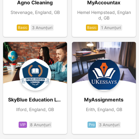
Agno Cleaning
MyAccountax
Stevenage, England, GB
Hemel Hempstead, Englan
d, GB
Basic
3 Anunțuri
Basic
1 Anunțuri
SkyBlue Education LTD
MyAssignments
Ilford, England, GB
Erith, England, GB
VIP
8 Anunțuri
Pro
3 Anunțuri