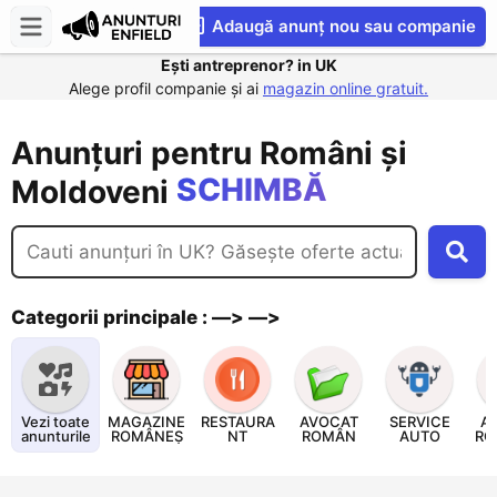
Adaugă anunț nou sau companie
VINDE
Ești antreprenor? in UK
CompaniesS
Alege profil companie și ai
magazin online gratuit.
CUMPĂRĂ
ÎNCHIRIAZĂ
Anunțuri pentru Români și
SCHIMBĂ
Moldoveni
NEGOCIAZĂ
Categorii principale : —> —>
Vezi toate
MAGAZINE
RESTAURA
AVOCAT
SERVICE
A
anunturile
ROMÂNEȘ
NT
ROMÂN
AUTO
RO
TI
ROMANES
UK
C