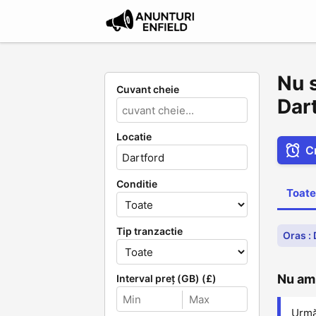
Nu 
Cuvant cheie
Dar
Locatie
C
Conditie
Toate
Tip tranzactie
Oras :
Nu am 
Interval preț (GB) (£)
Următ