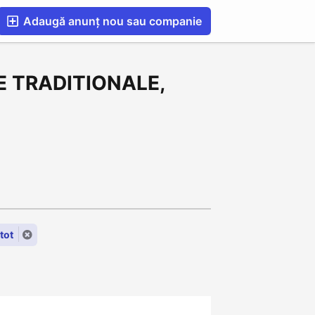
Adaugă anunț nou sau companie
esS
Blog
Catalog Firme Românești in UK
USE TRADITIONALE,
tot