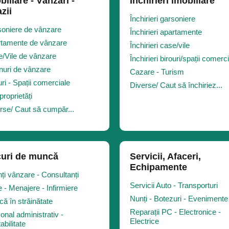
biliare - Vânzări -
Închirieri imobiliare
zii
Închirieri garsoniere
oniere de vânzare
Închirieri apartamente
tamente de vânzare
Închirieri case/vile
/Vile de vânzare
Închirieri birouri/spații comerc
nuri de vânzare
Cazare - Turism
uri - Spații comerciale
Diverse/ Caut să închiriez...
proprietăți
rse/ Caut să cumpăr...
uri de muncă
Servicii, Afaceri,
Echipamente
ți vânzare - Consultanți
Servicii Auto - Transporturi
 - Menajere - Infirmiere
Nunți - Botezuri - Evenimente
ă în străinătate
Reparații PC - Electronice -
onal administrativ -
Electrice
abilitate