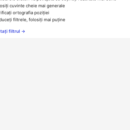
osiți cuvinte cheie mai generale
ificați ortografia poziției
uceți filtrele, folosiți mai puține
ați filtrul →