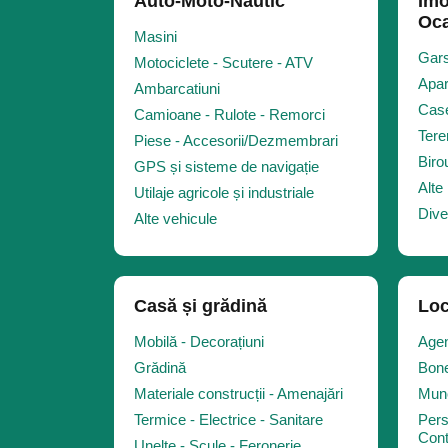
Auto-Moto-Nautic
Imo
Oca
Masini
Gars
Motociclete - Scutere - ATV
Apar
Ambarcatiuni
Case
Camioane - Rulote - Remorci
Tere
Piese - Accesorii/Dezmembrari
Biro
GPS și sisteme de navigație
Alte 
Utilaje agricole și industriale
Dive
Alte vehicule
Casă și grădină
Loc
Mobilă - Decorațiuni
Agen
Grădină
Bone
Materiale construcții - Amenajări
Munc
Termice - Electrice - Sanitare
Pers
Cont
Unelte - Scule - Feronerie