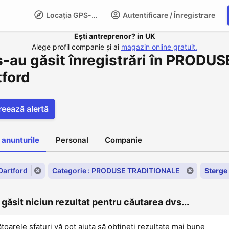
Locația GPS-LIFE
Autentificare / Înregistrare
Compani
Ești antreprenor? in UK
Alege profil companie și ai
magazin online gratuit.
s-au găsit înregistrări în PROD
tford
reează alertă
 anunturile
Personal
Companie
 Dartford
Categorie : PRODUSE TRADITIONALE
Sterge 
găsit niciun rezultat pentru căutarea dvs...
oarele sfaturi vă pot ajuta să obțineți rezultate mai bune