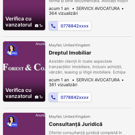
fermă și bine documentată. Avocații noștri
au experiență vastă în litigii complexe și
acum 1 an
SERVICII AVOCATURA
sunt pregătiți să apere drepturile și
364 vizualizări
interesele clienților noștri.
Verifica cu
vanzatorul
1
0778842xxxx
Mayfair, United Kingdom
Dreptul Imobiliar
PRO
Asistăm clienții în toate aspectele
tranzacțiilor imobiliare, inclusiv achiziții,
vânzări, leasing și litigii imobiliare. Echipa
noastră are o înțelegere profundă a pieței
acum 1 an
SERVICII AVOCATURA
imobiliare și a legislației aferente.
361 vizualizări
Verifica cu
vanzatorul
1
0778842xxxx
Mayfair, United Kingdom
Consultanță Juridică
PRO
Oferim consultanță juridică completă în