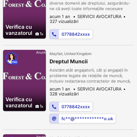
diverse domenii ale dreptului, asigurându-
ne că aveți toate informațiile necesare
pentru a lua decizii informate și strategice.
acum 1 an
SERVICII AVOCATURA
327 vizualizări
Verifica cu
vanzatorul
1
0778842xxxx
Mayfair, United Kingdom
Dreptul Muncii
PRO
Asistăm atât angajatorii, cât și angajații în
probleme legate de relațiile de muncă,
inclusiv redactarea contractelor de muncă,
rezolvarea disputelor de muncă și
acum 1 an
SERVICII AVOCATURA
consultanță privind legislația muncii.
328 vizualizări
Verifica cu
vanzatorul
1
0778842xxxx
fc**@************o.uk