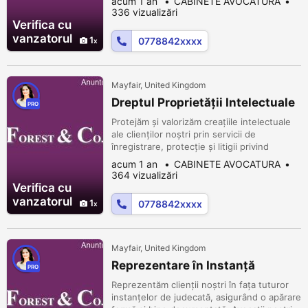
acum 1 an
CABINETE AVOCATURA
eficient.
336 vizualizări
Verifica cu
vanzatorul
1
0778842xxxx
Mayfair, United Kingdom
Dreptul Proprietății Intelectuale
PRO
Protejăm și valorizăm creațiile intelectuale
ale clienților noștri prin servicii de
înregistrare, protecție și litigii privind
brevetele, mărcile, drepturile de autor și
acum 1 an
CABINETE AVOCATURA
alte drepturi de proprietate intelectuală.
364 vizualizări
Verifica cu
vanzatorul
1
0778842xxxx
Mayfair, United Kingdom
Reprezentare în Instanță
PRO
Reprezentăm clienții noștri în fața tuturor
instanțelor de judecată, asigurând o apărare