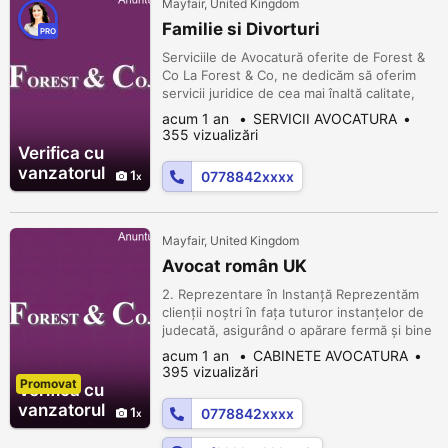
Mayfair, United Kingdom
Familie si Divorturi
PRO
Serviciile de Avocatură oferite de Forest &
Co La Forest & Co, ne dedicăm să oferim
servicii juridice de cea mai înaltă calitate,
adaptate nevoilor fiecărui client. Cu o
acum 1 an
SERVICII AVOCATURA
echipă de avocați experimentați și
355 vizualizări
pasionați, suntem aici pentru a vă ghida și a
Verifica cu
vă reprezenta interesele cu profesionalism
vanzatorul
1
0778842xxxx
și integritate. Iată câteva dintre serviciile pe
care le o...
Mayfair, United Kingdom
Avocat român UK
2. Reprezentare în Instanță Reprezentăm
clienții noștri în fața tuturor instanțelor de
judecată, asigurând o apărare fermă și bine
documentată. Avocații noștri au experiență
acum 1 an
CABINETE AVOCATURA
vastă în litigii complexe și sunt pregătiți să
395 vizualizări
Promovat
apere drepturile și interesele clienților
Verifica cu
noștri. Un profil verificat este un cont care
vanzatorul
1
0778842xxxx
a fost validat de platforma noastră pentru a
garant...