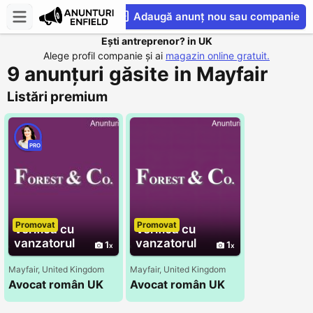
Adaugă anunț nou sau companie
Ești antreprenor? in UK
CompaniesS
Alege profil companie și ai
magazin online gratuit.
9 anunțuri găsite in Mayfair
Listări premium
PRO
Promovat
Promovat
Verifica cu
Verifica cu
vanzatorul
vanzatorul
1
1
Mayfair, United Kingdom
Mayfair, United Kingdom
Avocat român UK
Avocat român UK