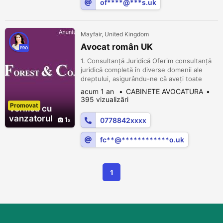
of****@***s.uk
Mayfair, United Kingdom
Avocat român UK
PRO
1. Consultanță Juridică Oferim consultanță
juridică completă în diverse domenii ale
dreptului, asigurându-ne că aveți toate
informațiile necesare pentru a lua decizii
acum 1 an
CABINETE AVOCATURA
informate și strategice.
395 vizualizări
Promovat
Verifica cu
vanzatorul
1
0778842xxxx
fc**@************o.uk
1