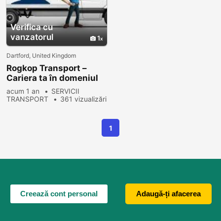
Verifica cu
vanzatorul
1
Dartford, United Kingdom
Rogkop Transport –
Cariera ta în domeniul
transportului începe
acum 1 an
SERVICII
aici!
TRANSPORT
361 vizualizări
1
Creează cont personal
Adaugă-ți afacerea