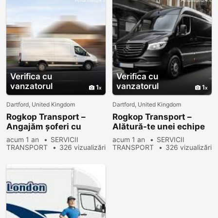
Verifica cu
Verifica cu
vanzatorul
vanzatorul
1
1
Dartford, United Kingdom
Dartford, United Kingdom
Rogkop Transport –
Rogkop Transport –
Angajăm șoferi cu
Alătură-te unei echipe
experiență și începători
dinamice și de succes!
acum 1 an
SERVICII
acum 1 an
SERVICII
TRANSPORT
326 vizualizări
TRANSPORT
326 vizualizări