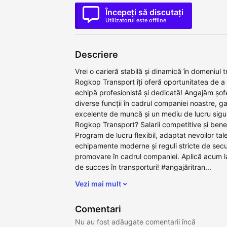
Începeți să discutați
Utilizatorul este offline
Descriere
Vrei o carieră stabilă și dinamică în domeniul t
Rogkop Transport îți oferă oportunitatea de a 
echipă profesionistă și dedicată! Angajăm șofe
diverse funcții în cadrul companiei noastre, g
excelente de muncă și un mediu de lucru sigur
Rogkop Transport? Salarii competitive și benefi
Program de lucru flexibil, adaptat nevoilor tal
echipamente moderne și reguli stricte de secur
promovare în cadrul companiei. Aplică acum l
de succes în transporturi! #angajăritran...
Vezi mai mult
Comentari
Nu au fost adăugate comentarii încă