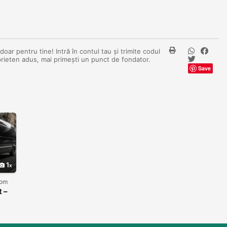
oar pentru tine! Intră în contul tau și trimite codul
prieten adus, mai primești un punct de fondator.
Save
1
dom
 –
și de