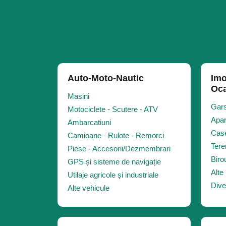
Auto-Moto-Nautic
Imo
Oca
Masini
Gars
Motociclete - Scutere - ATV
Apar
Ambarcatiuni
Case
Camioane - Rulote - Remorci
Tere
Piese - Accesorii/Dezmembrari
Biro
GPS și sisteme de navigație
Alte 
Utilaje agricole și industriale
Dive
Alte vehicule