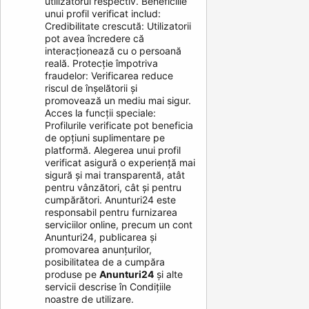
utilizatorul respectiv. Beneficiile
unui profil verificat includ:
Credibilitate crescută: Utilizatorii
pot avea încredere că
interacționează cu o persoană
reală. Protecție împotriva
fraudelor: Verificarea reduce
riscul de înșelătorii și
promovează un mediu mai sigur.
Acces la funcții speciale:
Profilurile verificate pot beneficia
de opțiuni suplimentare pe
platformă. Alegerea unui profil
verificat asigură o experiență mai
sigură și mai transparentă, atât
pentru vânzători, cât și pentru
cumpărători. Anunturi24 este
responsabil pentru furnizarea
serviciilor online, precum un cont
Anunturi24, publicarea și
promovarea anunțurilor,
posibilitatea de a cumpăra
produse pe
Anunturi24
și alte
servicii descrise în Condițiile
noastre de utilizare.