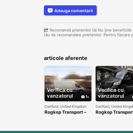
Adauga comentarii
Recomandă prietenilor tăi Nu ține beneficiile d
tău de recomandare prietenilor. Pentru fiecare 
articole aferente
Verifica cu
Verifica cu
vanzatorul
vanzatorul
1
Dartford, United Kingdom
Dartford, United King
Rogkop Transport –
Rogkop Transport
Angajăm șoferi cu
Alătură-te unei
experiență și
echipe dinamice 
începători
succes!