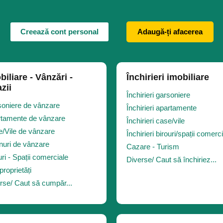
Creează cont personal
Adaugă-ți afacerea
biliare - Vânzări -
Închirieri imobiliare
zii
Închirieri garsoniere
oniere de vânzare
Închirieri apartamente
tamente de vânzare
Închirieri case/vile
/Vile de vânzare
Închirieri birouri/spații comerc
nuri de vânzare
Cazare - Turism
uri - Spații comerciale
Diverse/ Caut să închiriez...
proprietăți
rse/ Caut să cumpăr...