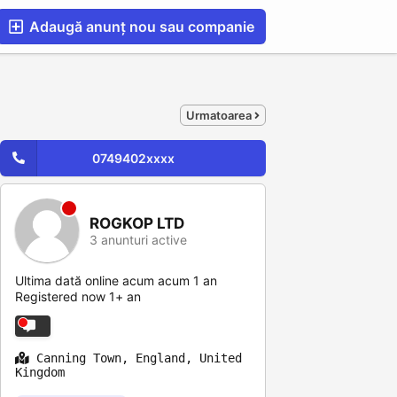
Adaugă anunț nou sau companie
esS
Blog
Catalog Firme Românești in UK
Urmatoarea
0749402xxxx
ROGKOP LTD
3 anunturi active
Ultima dată online acum acum 1 an
Registered now 1+ an
Canning Town, England, United
Kingdom