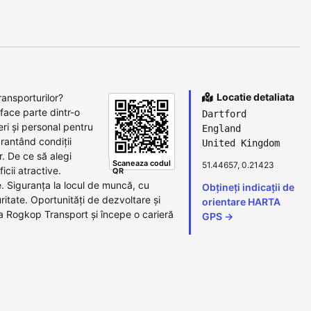
Locatie detaliata
ransporturilor?
face parte dintr-o
Dartford
ri și personal pentru
England
arantând condiții
United Kingdom
. De ce să alegi
Scaneaza codul
51.44657, 0.21423
cii atractive.
QR
e. Siguranța la locul de muncă, cu
Obțineți indicații de
itate. Oportunități de dezvoltare și
orientare HARTA
a Rogkop Transport și începe o carieră
GPS →