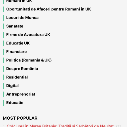
Romani in UK
Oportunitati de Afaceri pentru Romani în UK
Locuri de Munca
Sanatate
Firme de Avocatura UK
Educatie UK
Financiare
Politica (Romania & UK)
Despre România
Residential
Digital
Antreprenoriat
Educatie
MOST POPULAR
1.
Crăciunul în Marea Britanie: Tradiții și Sărbători de Neuitat
724