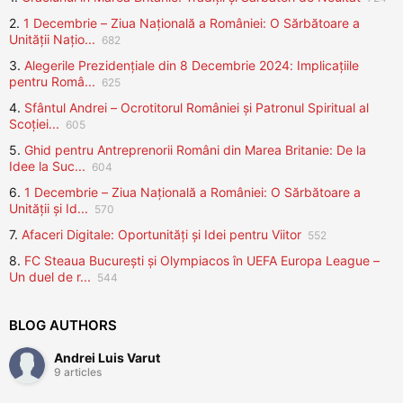
2.
1 Decembrie – Ziua Națională a României: O Sărbătoare a
Unității Națio...
682
3.
Alegerile Prezidențiale din 8 Decembrie 2024: Implicațiile
pentru Româ...
625
4.
Sfântul Andrei – Ocrotitorul României și Patronul Spiritual al
Scoției...
605
5.
Ghid pentru Antreprenorii Români din Marea Britanie: De la
Idee la Suc...
604
6.
1 Decembrie – Ziua Națională a României: O Sărbătoare a
Unității și Id...
570
7.
Afaceri Digitale: Oportunități și Idei pentru Viitor
552
8.
FC Steaua București și Olympiacos în UEFA Europa League –
Un duel de r...
544
BLOG AUTHORS
Andrei Luis Varut
9 articles