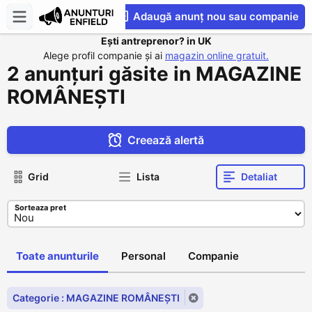
Adaugă anunț nou sau companie
Ești antreprenor? in UK
CompaniesS
Alege profil companie și ai
magazin online gratuit.
2 anunțuri găsite in MAGAZINE
ROMÂNEȘTI
Creează alertă
Grid
Lista
Detaliat
Sorteaza pret
Toate anunturile
Personal
Companie
Categorie : MAGAZINE ROMÂNEȘTI