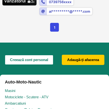
vanzatorul
2
0739756xxxx
ingrediente autentice, găsești tot ce ai
nevoie pentru a-ți satisface pofta de...
al*********@*****.com
1
Creează cont personal
Adaugă-ți afacerea
Auto-Moto-Nautic
Masini
Motociclete - Scutere - ATV
Ambarcatiuni