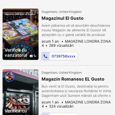
Dagenham, United Kingdom
Magazinul El Gusto
Avem plăcerea să vă anunțăm deschiderea
noului Magazin de alimente El Gusto! Vă
așteptăm cu o gamă variată de produse
proaspete și de calitate, special alese
acum 1 an
MAGAZINE LONDRA ZONA
pentru a satisface toate gusturile! Ce veți
4
289 vizualizări
găsi la El Gusto: Fructe și legume
Verifica cu
proaspete din producție locală și
vanzatorul
1
0739756xxxx
internațională Carne și produse din carne
de la furnizori de încredere Brânzeturi și
prod...
Dagenham, United Kingdom
Magazin Romanesc EL Gusto
Bun venit la El Gusto, destinația ta pentru
autenticitatea și savoarea României în inima
Dagenham-ului! Suntem mândri să oferim o
varietate bogată de produse românești,
acum 1 an
MAGAZINE LONDRA ZONA
aducând o fărâmă de tradiție și gust
4
324 vizualizări
românesc în comunitatea noastră
Verifica cu
europeană. De la delicatese tradiționale la