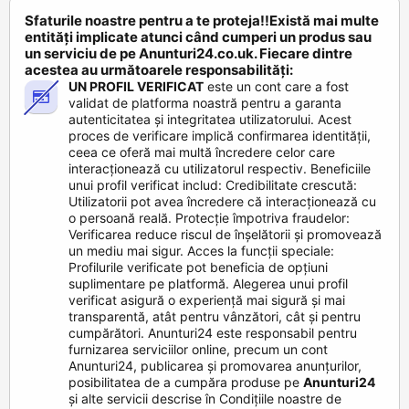
Sfaturile noastre pentru a te proteja!!Există mai multe
entități implicate atunci când cumperi un produs sau
un serviciu de pe Anunturi24.co.uk. Fiecare dintre
acestea au următoarele responsabilități:
UN PROFIL VERIFICAT
este un cont care a fost
validat de platforma noastră pentru a garanta
autenticitatea și integritatea utilizatorului. Acest
proces de verificare implică confirmarea identității,
ceea ce oferă mai multă încredere celor care
interacționează cu utilizatorul respectiv. Beneficiile
unui profil verificat includ: Credibilitate crescută:
Utilizatorii pot avea încredere că interacționează cu
o persoană reală. Protecție împotriva fraudelor:
Verificarea reduce riscul de înșelătorii și promovează
un mediu mai sigur. Acces la funcții speciale:
Profilurile verificate pot beneficia de opțiuni
suplimentare pe platformă. Alegerea unui profil
verificat asigură o experiență mai sigură și mai
transparentă, atât pentru vânzători, cât și pentru
cumpărători. Anunturi24 este responsabil pentru
furnizarea serviciilor online, precum un cont
Anunturi24, publicarea și promovarea anunțurilor,
posibilitatea de a cumpăra produse pe
Anunturi24
și alte servicii descrise în Condițiile noastre de