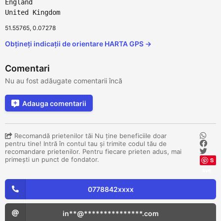
England
United Kingdom
51.55765, 0.07278
Obțineți indicații de orientare HARTA GPS →
Comentari
Nu au fost adăugate comentarii încă
Adauga comentarii
Recomandă prietenilor tăi Nu ține beneficiile doar
pentru tine! Intră în contul tau și trimite codul tău de
recomandare prietenilor. Pentru fiecare prieten adus, mai
primești un punct de fondator.
S
ave
0778842xxxx
in**@***************.com