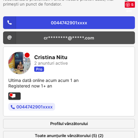
primești un punct de fondator.
S
ave
0044742901xxxx
cr********@*****.com
Cristina Nitu
2 anunturi active
Pro
Ultima dată online acum acum 1 an
Registered now 1+ an
0044742901xxxx
Profilul vânzătorului
Toate anunțurile vânzătorului (5) (2)