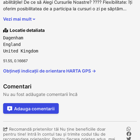
abilitățile! De ce să Alegi Cursurile Noastre? ???? Flexibilitate: Îți
oferim posibilitatea de a participa la cursuri o zi pe săptăm...
Vezi mai mult
Locatie detaliata
Dagenham
England
United Kingdom
51.55, 0.16667
Obțineți indicații de orientare HARTA GPS →
Comentari
Nu au fost adăugate comentarii încă
Adauga comentarii
Recomandă prietenilor tăi Nu ține beneficiile doar
pentru tine! Intră în contul tau și trimite codul tău de
recomandare prietenilor. Pentru fiecare prieten adus, mai