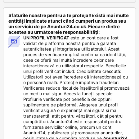
Sfaturile noastre pentru a te proteja!!Există mai multe
entități implicate atunci când cumperi un produs sau
un serviciu de pe Anunturi24.co.uk. Fiecare dintre
acestea au următoarele responsabilități:
UN PROFIL VERIFICAT
este un cont care a fost
validat de platforma noastră pentru a garanta
autenticitatea și integritatea utilizatorului. Acest
proces de verificare implică confirmarea identității,
ceea ce oferă mai multă încredere celor care
interacționează cu utilizatorul respectiv. Beneficiile
unui profil verificat includ: Credibilitate crescută:
Utilizatorii pot avea încredere că interacționează cu
o persoană reală. Protecție împotriva fraudelor:
Verificarea reduce riscul de înșelătorii și promovează
un mediu mai sigur. Acces la funcții speciale:
Profilurile verificate pot beneficia de opțiuni
suplimentare pe platformă. Alegerea unui profil
verificat asigură o experiență mai sigură și mai
transparentă, atât pentru vânzători, cât și pentru
cumpărători. Anunturi24 este responsabil pentru
furnizarea serviciilor online, precum un cont
Anunturi24, publicarea și promovarea anunțurilor,
posibilitatea de a cumpăra produse pe
Anunturi24